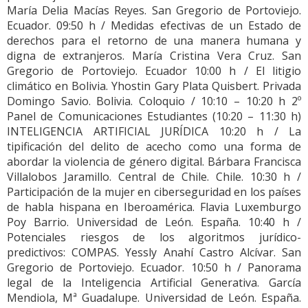
María Delia Macías Reyes. San Gregorio de Portoviejo.
Ecuador. 09:50 h / Medidas efectivas de un Estado de
derechos para el retorno de una manera humana y
digna de extranjeros. María Cristina Vera Cruz. San
Gregorio de Portoviejo. Ecuador 10:00 h / El litigio
climático en Bolivia. Yhostin Gary Plata Quisbert. Privada
Domingo Savio. Bolivia. Coloquio / 10:10 – 10:20 h 2º
Panel de Comunicaciones Estudiantes (10:20 – 11:30 h)
INTELIGENCIA ARTIFICIAL JURÍDICA 10:20 h / La
tipificación del delito de acecho como una forma de
abordar la violencia de género digital. Bárbara Francisca
Villalobos Jaramillo. Central de Chile. Chile. 10:30 h /
Participación de la mujer en ciberseguridad en los países
de habla hispana en Iberoamérica. Flavia Luxemburgo
Poy Barrio. Universidad de León. España. 10:40 h /
Potenciales riesgos de los algoritmos jurídico-
predictivos: COMPAS. Yessly Anahí Castro Alcívar. San
Gregorio de Portoviejo. Ecuador. 10:50 h / Panorama
legal de la Inteligencia Artificial Generativa. García
Mendiola, Mª Guadalupe. Universidad de León. España.