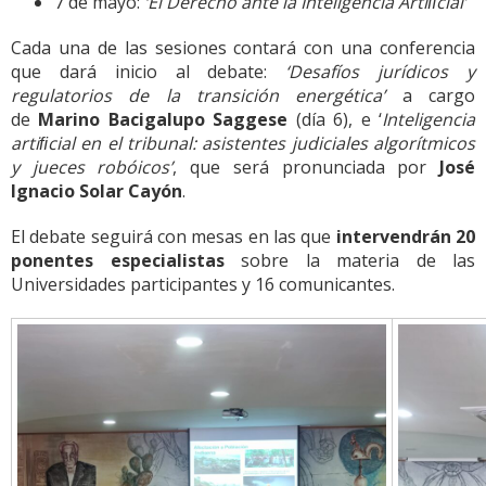
7 de mayo:
‘El Derecho ante la Inteligencia Artiﬁcial’
Cada una de las sesiones contará con una conferencia
que dará inicio al debate:
‘Desa
fí
os jurídicos y
regulatorios de la transición energé
ti
ca’
a cargo
de
Marino Bacigalupo Saggese
(día 6), e ‘
Inteligencia
ar
ti
ﬁcial en el tribunal: asistentes judiciales algorítmicos
y jueces robói
cos’
, que será pronunciada por
José
Ignacio Solar Cayón
.
El debate seguirá con mesas en las que
intervendrán 20
ponentes especialistas
sobre la materia de las
Universidades participantes y 16 comunicantes.