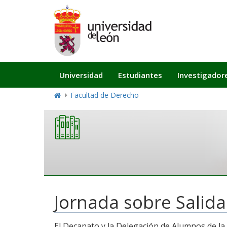
Navegación
Universidad
Estudiantes
Investigador
principal
Facultad de Derecho
Jornada sobre Salida
El Decanato y la Delegación de Alumnos de l