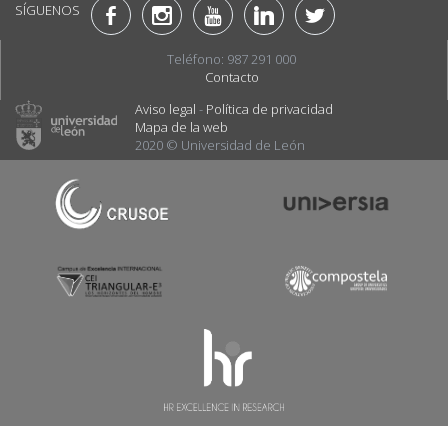
SÍGUENOS
Teléfono: 987 291 000
Contacto
Aviso legal
-
Política de privacidad
Mapa de la web
2020 © Universidad de León