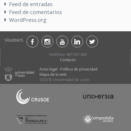
Feed de entradas
Feed de comentarios
WordPress.org
SÍGUENOS
Teléfono: 987 291 000
Contacto
Aviso legal
-
Política de privacidad
Mapa de la web
2020 © Universidad de León