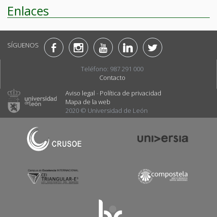
Enlaces
SÍGUENOS
Teléfono: 987 291 000
Contacto
Aviso legal
-
Política de privacidad
Mapa de la web
2020 © Universidad de León